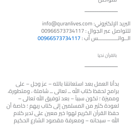
ــــــــــــــــــ
البريد الإلكتروني: info@quranlives.com
للتواصل عبر الجوال : 00966573734117
الــواتـــــــــــــس أب :
00966573734117
بالقرآن نحيا
ــــــــــــــــــ
بدأنا العمل بعد استعانتنا بالله – عز وجل – على
برامج لحفظ كتاب الله ــ تعالى ــ شاملة ، ومتطورة،
ومميزة ؛ تكون سبباً – بعد توفيق الله تعالى –
لعودة كثير من المسلمين إلى كتاب ربهم ؛ خاصة أن
حفظ القرآن الكريم لهوا خير معين على تدبر كلام
الله – سبحانه – ومعرفة مقصود الشارع الحكيم