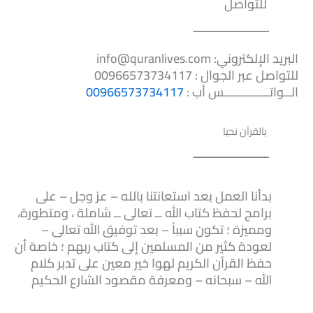
للتواصل
ــــــــــــــــــ
البريد الإلكتروني: info@quranlives.com
للتواصل عبر الجوال : 00966573734117
الــواتـــــــــــــس أب :
00966573734117
بالقرآن نحيا
ــــــــــــــــــ
بدأنا العمل بعد استعانتنا بالله – عز وجل – على
برامج لحفظ كتاب الله ــ تعالى ــ شاملة ، ومتطورة،
ومميزة ؛ تكون سبباً – بعد توفيق الله تعالى –
لعودة كثير من المسلمين إلى كتاب ربهم ؛ خاصة أن
حفظ القرآن الكريم لهوا خير معين على تدبر كلام
الله – سبحانه – ومعرفة مقصود الشارع الحكيم