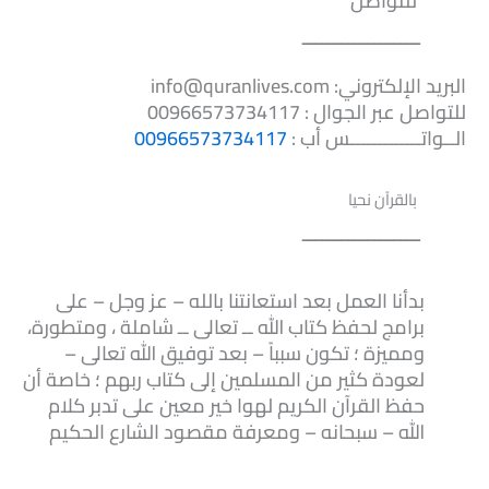
للتواصل
ــــــــــــــــــ
البريد الإلكتروني: info@quranlives.com
للتواصل عبر الجوال : 00966573734117
الــواتـــــــــــــس أب :
00966573734117
بالقرآن نحيا
ــــــــــــــــــ
بدأنا العمل بعد استعانتنا بالله – عز وجل – على
برامج لحفظ كتاب الله ــ تعالى ــ شاملة ، ومتطورة،
ومميزة ؛ تكون سبباً – بعد توفيق الله تعالى –
لعودة كثير من المسلمين إلى كتاب ربهم ؛ خاصة أن
حفظ القرآن الكريم لهوا خير معين على تدبر كلام
الله – سبحانه – ومعرفة مقصود الشارع الحكيم